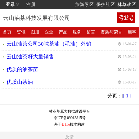
登录
注册
旅游景区
保护社区
林草政区
云山油茶科技发展有限公司
首页
资讯
图册
企业
产品
服务
留言
资质与荣誉
启事
云山油茶公司30吨茶油（毛油）外销
| 16-01-27
云山油茶籽大量销售
| 15-08-24
优质的油茶苗
| 15-08-17
优质山茶油
| 15-08-17
分页：|
[ 1 ]
林业草原大数据建设平台
京ICP备09013815号
基于
E-file
技术构建
反馈